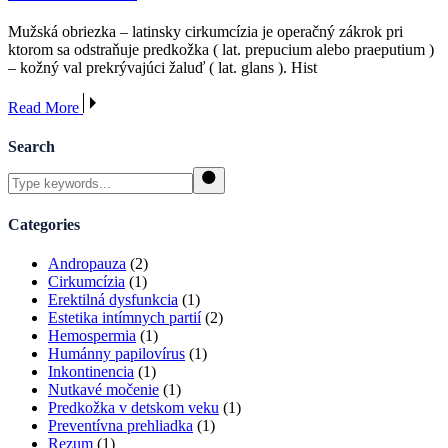
Mužská obriezka – latinsky cirkumcízia je operačný zákrok pri
ktorom sa odstraňuje predkožka ( lat. prepucium alebo praeputium )
– kožný val prekrývajúci žaluď ( lat. glans ). Hist
Read More
Search
Search
Categories
Andropauza
(2)
Cirkumcízia
(1)
Erektilná dysfunkcia
(1)
Estetika intímnych partií
(2)
Hemospermia
(1)
Humánny papilovírus
(1)
Inkontinencia
(1)
Nutkavé močenie
(1)
Predkožka v detskom veku
(1)
Preventívna prehliadka
(1)
Rezum
(1)