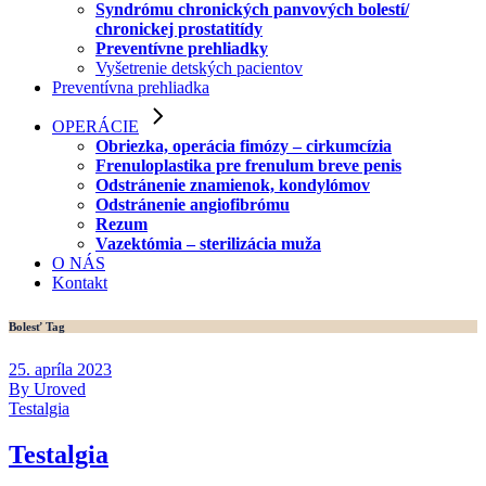
Syndrómu chronických panvových bolestí/
chronickej prostatitídy
Preventívne prehliadky
Vyšetrenie detských pacientov
Preventívna prehliadka
OPERÁCIE
Obriezka, operácia fimózy – cirkumcízia
Frenuloplastika pre frenulum breve penis
Odstránenie znamienok, kondylómov
Odstránenie angiofibrómu
Rezum
Vazektómia – sterilizácia muža
O NÁS
Kontakt
Bolesť Tag
25. apríla 2023
By Uroved
Testalgia
Testalgia