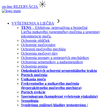
on-line REZERVÁCIA
VYŠETRENIA A LIEČBA
TENS
– Efektívna, neinvazívna a bezpečná
Liečba nutkavého (urgentného) močenia a urgentnej
inkontinencie moču.
Ochorenie obličiek
Ochorenie močovodov
Ochorení močového mechúra
Ochorenia močovej rúry
Ochorenia prostaty a semenných mechúrikov
Ochorenia semenníkov a nadsemenníkov
Ochorenia penisu
Onkologických ochorení urogenitálneho traktu
Porúch močenia
Unikania moču
Frekventného a nutkavého močenia
(hyperaktívneho močového mechúra)
Porúch erekcie
Spermiogram (komplexné vyšetrenie ejakulátu)
Sexuológia
Syndrómu zníženej hladiny testosterónu /