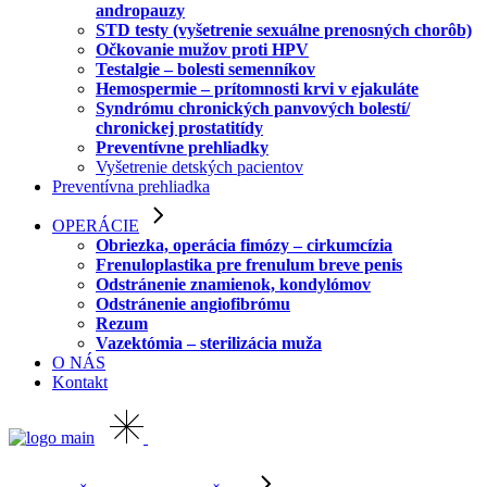
andropauzy
STD testy (vyšetrenie sexuálne prenosných chorôb)
Očkovanie mužov proti HPV
Testalgie – bolesti semenníkov
Hemospermie – prítomnosti krvi v ejakuláte
Syndrómu chronických panvových bolestí/
chronickej prostatitídy
Preventívne prehliadky
Vyšetrenie detských pacientov
Preventívna prehliadka
OPERÁCIE
Obriezka, operácia fimózy – cirkumcízia
Frenuloplastika pre frenulum breve penis
Odstránenie znamienok, kondylómov
Odstránenie angiofibrómu
Rezum
Vazektómia – sterilizácia muža
O NÁS
Kontakt