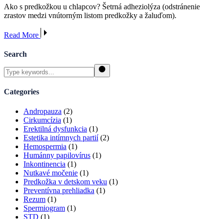
Ako s predkožkou u chlapcov? Šetrná adheziolýza (odstránenie
zrastov medzi vnútorným listom predkožky a žaluďom).
Read More
Search
Search
Categories
Andropauza
(2)
Cirkumcízia
(1)
Erektilná dysfunkcia
(1)
Estetika intímnych partií
(2)
Hemospermia
(1)
Humánny papilovírus
(1)
Inkontinencia
(1)
Nutkavé močenie
(1)
Predkožka v detskom veku
(1)
Preventívna prehliadka
(1)
Rezum
(1)
Spermiogram
(1)
STD
(1)