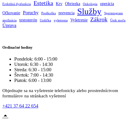
Estetika
Krv
Obriezka
operácia
Erektilná dysfunkcia
Onkologia
Služby
Poruchy
Očkovanie
prevencia
Predkožka
Spermiogram
Zákrok
testosterón
Vyšetrenie
sterilizácia
Uzdička
vyšetrenia
Únik moču
Úprava
Ordinačné hodiny
Pondelok: 6:00 - 15:00
Utorok: 6:30 - 14:30
Streda: 6:30 - 15:00
Štvrtok: 7:00 - 14:30
Piatok: 6:00 - 13:00
Objednajte sa na vyšetrenie telefonicky alebo prostredníctvom
formulárov na stránkach vyšetrení
+421 37 64 22 654