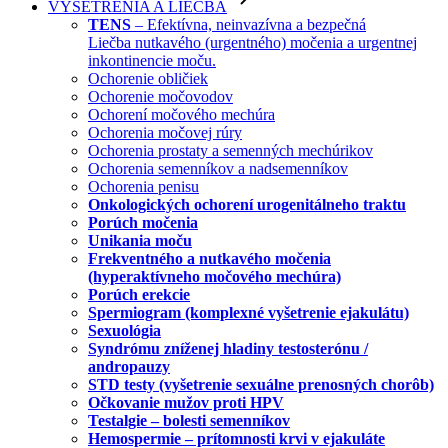
VYŠETRENIA A LIEČBA
TENS
– Efektívna, neinvazívna a bezpečná
Liečba nutkavého (urgentného) močenia a urgentnej
inkontinencie moču.
Ochorenie obličiek
Ochorenie močovodov
Ochorení močového mechúra
Ochorenia močovej rúry
Ochorenia prostaty a semenných mechúrikov
Ochorenia semenníkov a nadsemenníkov
Ochorenia penisu
Onkologických ochorení urogenitálneho traktu
Porúch močenia
Unikania moču
Frekventného a nutkavého močenia
(hyperaktívneho močového mechúra)
Porúch erekcie
Spermiogram (komplexné vyšetrenie ejakulátu)
Sexuológia
Syndrómu zníženej hladiny testosterónu /
andropauzy
STD testy (vyšetrenie sexuálne prenosných chorôb)
Očkovanie mužov proti HPV
Testalgie – bolesti semenníkov
Hemospermie – prítomnosti krvi v ejakuláte