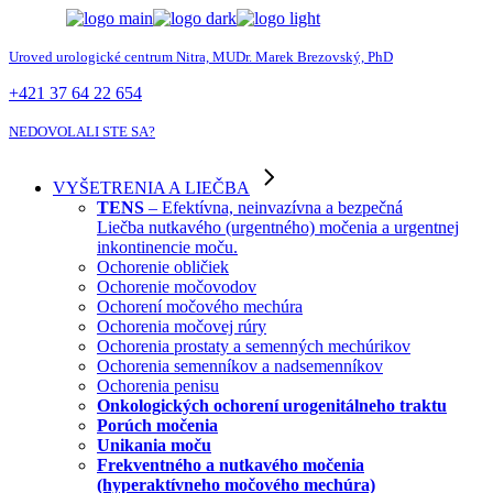
Skip
to
the
Uroved urologické centrum Nitra, MUDr. Marek Brezovský, PhD
content
+421 37 64 22 654
NEDOVOLALI STE SA?
VYŠETRENIA A LIEČBA
TENS
– Efektívna, neinvazívna a bezpečná
Liečba nutkavého (urgentného) močenia a urgentnej
inkontinencie moču.
Ochorenie obličiek
Ochorenie močovodov
Ochorení močového mechúra
Ochorenia močovej rúry
Ochorenia prostaty a semenných mechúrikov
Ochorenia semenníkov a nadsemenníkov
Ochorenia penisu
Onkologických ochorení urogenitálneho traktu
Porúch močenia
Unikania moču
Frekventného a nutkavého močenia
(hyperaktívneho močového mechúra)