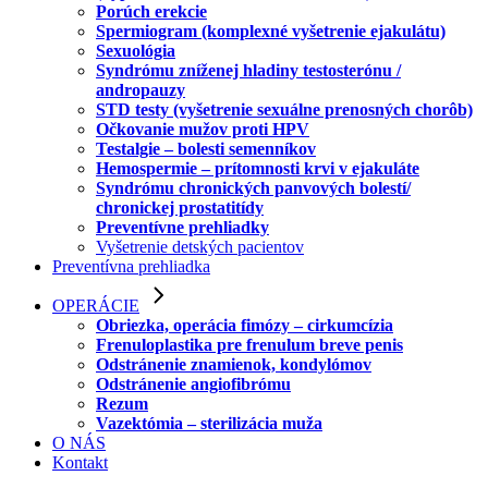
Porúch erekcie
Spermiogram (komplexné vyšetrenie ejakulátu)
Sexuológia
Syndrómu zníženej hladiny testosterónu /
andropauzy
STD testy (vyšetrenie sexuálne prenosných chorôb)
Očkovanie mužov proti HPV
Testalgie – bolesti semenníkov
Hemospermie – prítomnosti krvi v ejakuláte
Syndrómu chronických panvových bolestí/
chronickej prostatitídy
Preventívne prehliadky
Vyšetrenie detských pacientov
Preventívna prehliadka
OPERÁCIE
Obriezka, operácia fimózy – cirkumcízia
Frenuloplastika pre frenulum breve penis
Odstránenie znamienok, kondylómov
Odstránenie angiofibrómu
Rezum
Vazektómia – sterilizácia muža
O NÁS
Kontakt