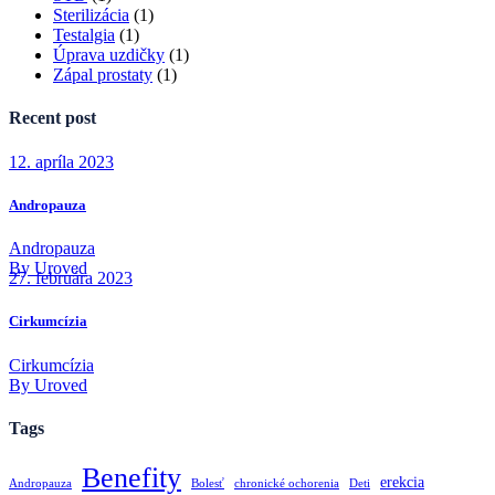
Sterilizácia
(1)
Testalgia
(1)
Úprava uzdičky
(1)
Zápal prostaty
(1)
Recent post
12. apríla 2023
Andropauza
Andropauza
By Uroved
27. februára 2023
Cirkumcízia
Cirkumcízia
By Uroved
Tags
Benefity
erekcia
Andropauza
Bolesť
chronické ochorenia
Deti